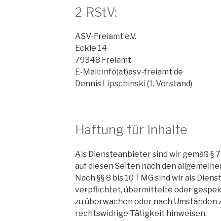
2 RStV:
ASV-Freiamt e.V.
Eckle 14
79348 Freiamt
E-Mail: info(at)asv-freiamt.de
Dennis Lipschinski (1. Vorstand)
Haftung für Inhalte
Als Diensteanbieter sind wir gemäß § 7
auf diesen Seiten nach den allgemeine
Nach §§ 8 bis 10 TMG sind wir als Dien
verpflichtet, übermittelte oder gespe
zu überwachen oder nach Umständen zu
rechtswidrige Tätigkeit hinweisen.